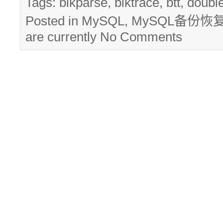
Tags:
blkparse
,
blktrace
,
btt
,
double
Posted in
MySQL
,
MySQL备份恢
are currently
No Comments