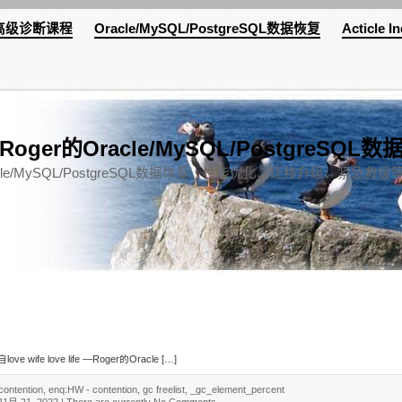
le高级诊断课程
Oracle/MySQL/PostgreSQL数据恢复
Acticle I
ife —Roger的Oracle/MySQL/PostgreS
业Oracle/MySQL/PostgreSQL数据恢复、性能优化、迁移升级、紧急救
 love life —Roger的Oracle […]
contention
,
enq:HW - contention
,
gc freelist
,
_gc_element_percent