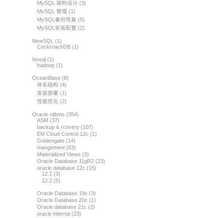
MySQL 架构设计
(3)
MySQL 管理
(1)
MySQL备份恢复
(5)
MySQL安装配置
(2)
NewSQL
(1)
CockroachDB
(1)
Nosql
(1)
hadoop
(1)
OceanBase
(8)
体系结构
(4)
安装部署
(1)
性能优化
(2)
Oracle rdbms
(354)
ASM
(37)
backup & rcovery
(107)
EM Cloud Control 12c
(1)
Goldengate
(14)
mangement
(63)
Materialized Views
(3)
Oracle Database 11gR2
(23)
oracle database 12c
(15)
12.1
(3)
12.2
(5)
Oracle Database 19c
(3)
Oracle Database 20c
(1)
Oracle database 21c
(2)
oracle internal
(23)