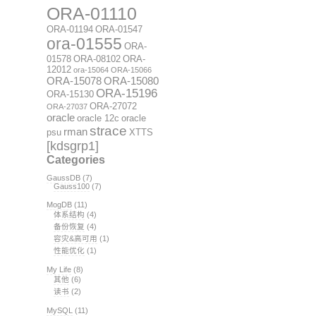
ORA-01110
ORA-01194
ORA-01547
ora-01555
ORA-
01578
ORA-08102
ORA-
12012
ora-15064
ORA-15066
ORA-15078
ORA-15080
ORA-15196
ORA-15130
ORA-27072
ORA-27037
oracle
oracle 12c
oracle
strace
rman
psu
XTTS
[kdsgrp1]
Categories
GaussDB
(7)
Gauss100
(7)
MogDB
(11)
体系结构
(4)
备份恢复
(4)
容灾&高可用
(1)
性能优化
(1)
My Life
(8)
其他
(6)
读书
(2)
MySQL
(11)