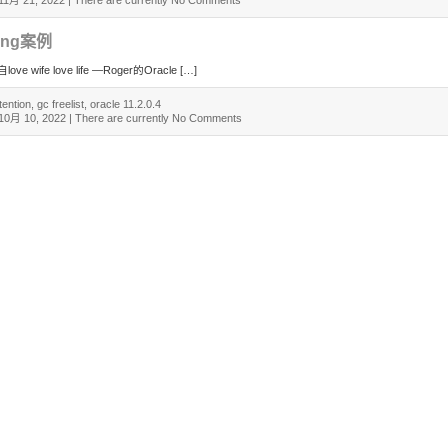
11月 21, 2022
| There are currently
No Comments
ung案例
 love life —Roger的Oracle […]
tention
,
gc freelist
,
oracle 11.2.0.4
10月 10, 2022
| There are currently
No Comments