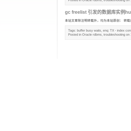
Posted in
Oracle rdbms
,
troubleshooting
on 
gc freelist 引发的数据库实例h
本站文章除注明转载外，均为本站原创： 转载自love wife
Tags:
buffer busy waits
,
enq: TX - index con
Posted in
Oracle rdbms
,
troubleshooting
on 