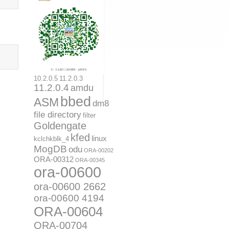
10.2.0.5
11.2.0.3
11.2.0.4
amdu
bbed
ASM
dm8
file directory
filter
Goldengate
kfed
linux
kclchkblk_4
MogDB
odu
ORA-00202
ORA-00312
ORA-00345
ora-00600
ora-00600 2662
ora-00600 4194
ORA-00604
ORA-00704